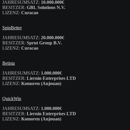
JAHRESUMSATZ:
10.000.000€
BESITZER:
GBL Solutions N.V.
LIZENZ:
Curacao
SpinBetter
JAHRESUMSATZ:
20.000.000€
BESITZER:
Sprut Group B.V.
LIZENZ:
Curacao
Betista
JAHRESUMSATZ:
1.000.000€
BESITZER:
Liernin Enterprises LTD
LIZENZ:
Komoren (Anjouan)
QuickWin
JAHRESUMSATZ:
1.000.000€
BESITZER:
Liernin Enterprises LTD
LIZENZ:
Komoren (Anjouan)