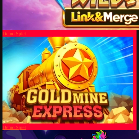
Demo Spiel
Demo Spiel