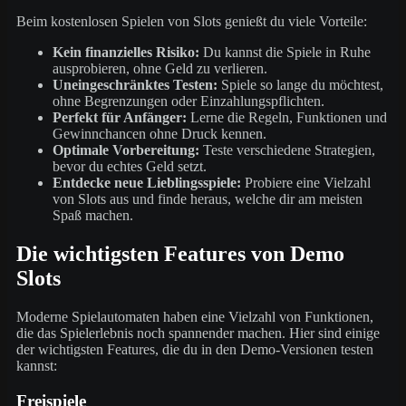
Beim kostenlosen Spielen von Slots genießt du viele Vorteile:
Kein finanzielles Risiko:
Du kannst die Spiele in Ruhe
ausprobieren, ohne Geld zu verlieren.
Uneingeschränktes Testen:
Spiele so lange du möchtest,
ohne Begrenzungen oder Einzahlungspflichten.
Perfekt für Anfänger:
Lerne die Regeln, Funktionen und
Gewinnchancen ohne Druck kennen.
Optimale Vorbereitung:
Teste verschiedene Strategien,
bevor du echtes Geld setzt.
Entdecke neue Lieblingsspiele:
Probiere eine Vielzahl
von Slots aus und finde heraus, welche dir am meisten
Spaß machen.
Die wichtigsten Features von Demo
Slots
Moderne Spielautomaten haben eine Vielzahl von Funktionen,
die das Spielerlebnis noch spannender machen. Hier sind einige
der wichtigsten Features, die du in den Demo-Versionen testen
kannst:
Freispiele