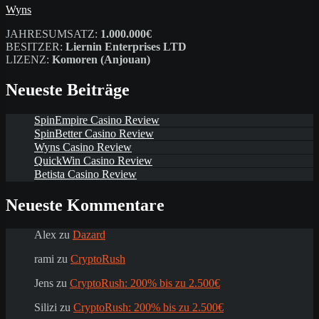
Wyns
JAHRESUMSATZ:
1.000.000€
BESITZER:
Liernin Enterprises LTD
LIZENZ:
Komoren (Anjouan)
Neueste Beiträge
SpinEmpire Casino Review
SpinBetter Casino Review
Wyns Casino Review
QuickWin Casino Review
Betista Casino Review
Neueste Kommentare
Alex
zu
Dazard
rami
zu
CryptoRush
Jens
zu
CryptoRush: 200% bis zu 2.500€
Silizi
zu
CryptoRush: 200% bis zu 2.500€