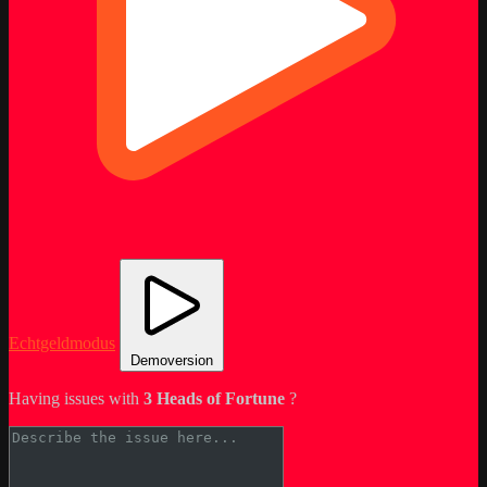
Echtgeldmodus
Demoversion
Having issues with
3 Heads of Fortune
?